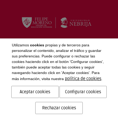
Utilizamos
cookies
propias y de terceros para
personalizar el contenido, analizar el tráfico y guardar
sus preferencias. Puede configurar o rechazar las
cookies haciendo click en el botón 'Configurar cookies',
también puede aceptar todas las cookies y seguir
¿DÓNDE ESTAMOS?
navegando haciendo click en 'Aceptar cookies'. Para
política de cookies
más información, visita nuestra
.
Campus Palma
Campus Manacor
Aceptar cookies
Configurar cookies
C/Sol, 3.
C/Fábrica, 24.
07001 Palma
07500 Manacor
Illes Balears
Illes Balears
971 721 133
971 555 518
Rechazar cookies
etb@etb-baleares.es
info.manacor@etb-
baleares.es