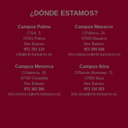
¿DÓNDE ESTAMOS?
Campus Palma
Campus Manacor
C/Sol, 3.
C/Fábrica, 24.
07001 Palma
07500 Manacor
Illes Balears
Illes Balears
971 721 133
971 555 518
etb@etb-baleares.es
info.manacor@etb-baleares.es
Campus Menorca
Campus Ibiza
C/Valencia, 36.
C/Ramón Muntaner, 71.
07760 Ciutadella
07800 Ibiza
Illes Balears
Illes Balears
971 362 266
971 310 253
info.menorca@etb-baleares.es
info.ibiza@etb-baleares.es