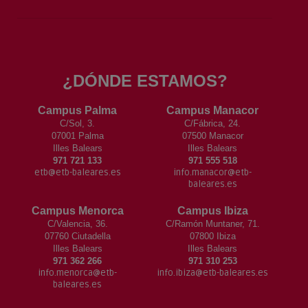
¿DÓNDE ESTAMOS?
Campus Palma
Campus Manacor
C/Sol, 3.
C/Fábrica, 24.
07001 Palma
07500 Manacor
Illes Balears
Illes Balears
971 721 133
971 555 518
etb@etb-baleares.es
info.manacor@etb-
baleares.es
Campus Menorca
Campus Ibiza
C/Valencia, 36.
C/Ramón Muntaner, 71.
07760 Ciutadella
07800 Ibiza
Illes Balears
Illes Balears
971 362 266
971 310 253
info.menorca@etb-
info.ibiza@etb-baleares.es
baleares.es