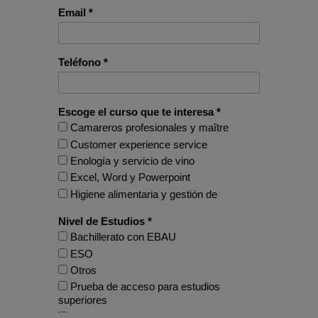
Email *
Teléfono *
Escoge el curso que te interesa *
Camareros profesionales y maître
Customer experience service
Enología y servicio de vino
Excel, Word y Powerpoint
Higiene alimentaria y gestión de
alérgenos
Nivel de Estudios *
Inglés básico para hostelería
Bachillerato con EBAU
Inglés para recepcionista de hotel
ESO
Mayordomía o servicio personal
Otros
Organización de eventos + Wedding
Prueba de acceso para estudios
planner
superiores
Recepcionista en alojamientos hoteleros
Universidad