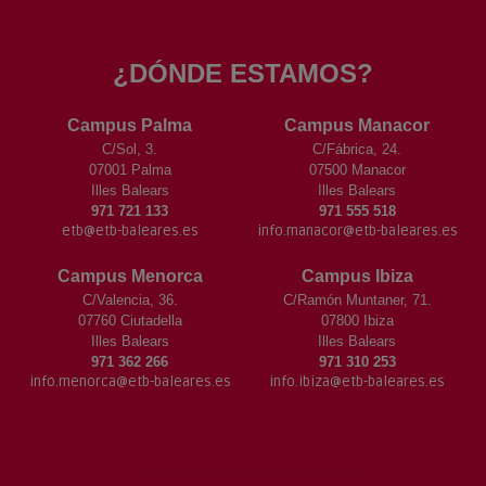
¿DÓNDE ESTAMOS?
Campus Palma
Campus Manacor
C/Sol, 3.
C/Fábrica, 24.
07001 Palma
07500 Manacor
Illes Balears
Illes Balears
971 721 133
971 555 518
etb@etb-baleares.es
info.manacor@etb-baleares.es
Campus Menorca
Campus Ibiza
C/Valencia, 36.
C/Ramón Muntaner, 71.
07760 Ciutadella
07800 Ibiza
Illes Balears
Illes Balears
971 362 266
971 310 253
info.menorca@etb-baleares.es
info.ibiza@etb-baleares.es