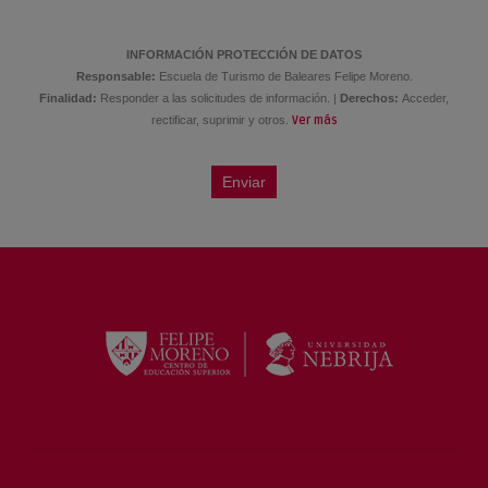
Revenue management
INFORMACIÓN PROTECCIÓN DE DATOS
Responsable:
Escuela de Turismo de Baleares Felipe Moreno.
Finalidad:
Responder a las solicitudes de información. |
Derechos:
Acceder,
rectificar, suprimir y otros.
Ver más
Enviar