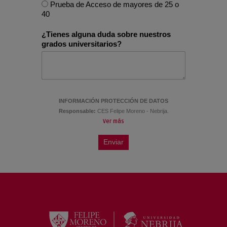
Doble Grado Marketing + Comunicación
Prueba de Acceso de mayores de 25 o
Estratégica, Protocolo y Organización de
40
Eventos
Doble Grado Psicología + Criminología y
¿Tienes alguna duda sobre nuestros
Ciencias Forenses
grados universitarios?
INFORMACIÓN PROTECCIÓN DE DATOS
Responsable:
CES Felipe Moreno - Nebrija.
Ver más
Enviar