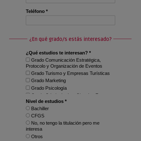
Teléfono *
¿En qué grado/s estás interesado?
¿Qué estudios te interesan? *
Grado Comunicación Estratégica,
Protocolo y Organización de Eventos
Grado Turismo y Empresas Turísticas
Grado Marketing
Grado Psicología
Grado Criminología y Ciencias Forenses
Nivel de estudios *
Grado Diseño Digital y Multimedia
Bachiller
Doble Grado Turismo y Empresas
CFGS
Turísticas + Marketing
No, no tengo la titulación pero me
Doble Grado Turismo y Empresas
interesa
Turísticas + Comunicación Estratégica,
Protocolo y Organización de Eventos
Otros