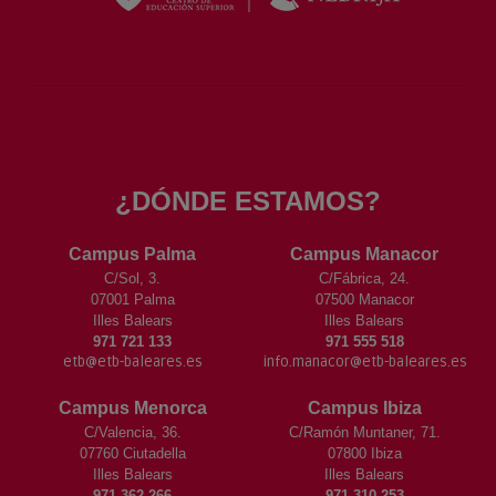
¿DÓNDE ESTAMOS?
Campus Palma
Campus Manacor
C/Sol, 3.
C/Fábrica, 24.
07001 Palma
07500 Manacor
Illes Balears
Illes Balears
971 721 133
971 555 518
etb@etb-baleares.es
info.manacor@etb-baleares.es
Campus Menorca
Campus Ibiza
C/Valencia, 36.
C/Ramón Muntaner, 71.
07760 Ciutadella
07800 Ibiza
Illes Balears
Illes Balears
971 362 266
971 310 253