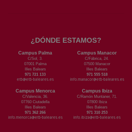
¿DÓNDE ESTAMOS?
Campus Palma
Campus Manacor
C/Sol, 3.
C/Fábrica, 24.
07001 Palma
07500 Manacor
Illes Balears
Illes Balears
971 721 133
971 555 518
etb@etb-baleares.es
info.manacor@etb-baleares.es
Campus Menorca
Campus Ibiza
C/Valencia, 36.
C/Ramón Muntaner, 71.
07760 Ciutadella
07800 Ibiza
Illes Balears
Illes Balears
971 362 266
971 310 253
info.menorca@etb-baleares.es
info.ibiza@etb-baleares.es