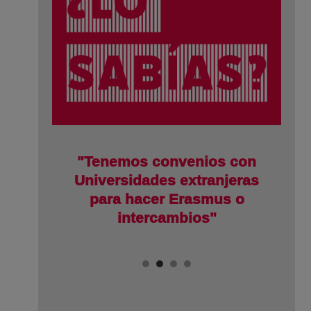
nos
"Tenemos convenios con
jo
Universidades extranjeras
r el
para hacer Erasmus o
intercambios"
¡