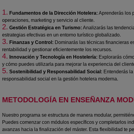
1.
Fundamentos de la Dirección Hotelera:
Aprenderás los p
operaciones, marketing y servicio al cliente.
2.
Gestión Estratégica en Turismo:
Analizarás las tendencia
estrategias efectivas en un entorno turístico globalizado.
3.
Finanzas y Control:
Dominarás las técnicas financieras esp
rentabilidad y gestionar eficientemente los recursos.
4.
Innovación y Tecnología en Hostelería:
Explorarás cómo 
y cómo puedes utilizarla para mejorar la experiencia del cliente
"Harás prácticas en las
"Docentes de
5.
Sostenibilidad y Responsabilidad Social:
Entenderás la 
mejores empresas del
una gran 
responsabilidad social en la gestión hotelera moderna.
sector, donde quieras.
profesional 
Aunque las mejores están
proyectar
METODOLOGÍA EN ENSEÑANZA MOD
aquí!"
Nuestro programa se estructura de manera modular, permitiéndo
Puedes comenzar con módulos específicos y completarlos ind
avanzas hacia la finalización del máster. Esta flexibilidad te pe