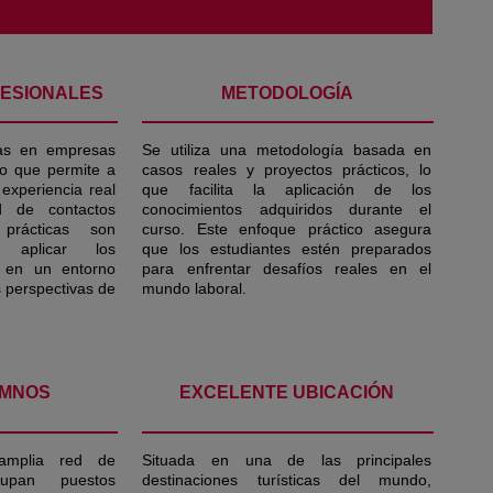
FESIONALES
METODOLOGÍA
cas en empresas
Se utiliza una metodología basada en
 lo que permite a
casos reales y proyectos prácticos, lo
 experiencia real
que facilita la aplicación de los
d de contactos
conocimientos adquiridos durante el
 prácticas son
curso. Este enfoque práctico asegura
a aplicar los
que los estudiantes estén preparados
s en un entorno
para enfrentar desafíos reales en el
s perspectivas de
mundo laboral.
UMNOS
EXCELENTE UBICACIÓN
amplia red de
Situada en una de las principales
upan puestos
destinaciones turísticas del mundo,