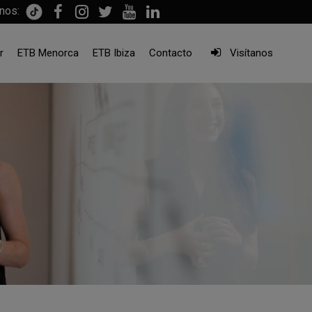
nos:
r
ETB Menorca
ETB Ibiza
Contacto
Visítanos