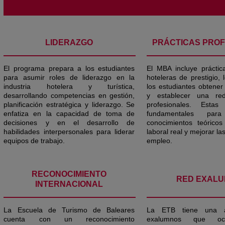
LIDERAZGO
PRÁCTICAS PRO
El programa prepara a los estudiantes
El MBA incluye prácti
para asumir roles de liderazgo en la
hoteleras de prestigio,
industria hotelera y turística,
los estudiantes obtener
desarrollando competencias en gestión,
y establecer una re
planificación estratégica y liderazgo. Se
profesionales. Estas
enfatiza en la capacidad de toma de
fundamentales par
decisiones y en el desarrollo de
conocimientos teórico
habilidades interpersonales para liderar
laboral real y mejorar la
equipos de trabajo.
empleo.
RECONOCIMIENTO
RED EXAL
INTERNACIONAL
La Escuela de Turismo de Baleares
La ETB tiene una 
cuenta con un reconocimiento
exalumnos que oc