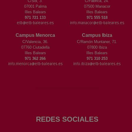
C/Sol, 3.
C/Fábrica, 24.
07001 Palma
07500 Manacor
Illes Balears
Illes Balears
971 721 133
971 555 518
etb@etb-baleares.es
info.manacor@etb-baleares.es
Campus Menorca
Campus Ibiza
C/Valencia, 36.
C/Ramón Muntaner, 71.
07760 Ciutadella
07800 Ibiza
Illes Balears
Illes Balears
971 362 266
971 310 253
info.menorca@etb-baleares.es
info.ibiza@etb-baleares.es
REDES SOCIALES