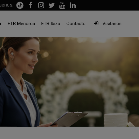
uenos:
r
ETB Menorca
ETB Ibiza
Contacto
Visítanos